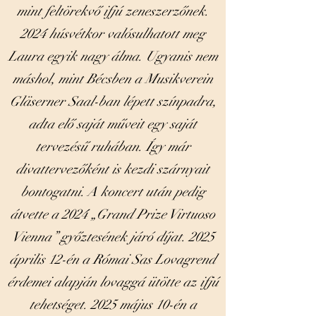
mint feltörekvő ifjú zeneszerzőnek.
2024 húsvétkor valósulhatott meg
Laura egyik nagy álma. Ugyanis nem
máshol, mint Bécsben a Musikverein
Gläserner Saal-ban lépett színpadra,
adta elő saját műveit egy saját
tervezésű ruhában. Így már
divattervezőként is kezdi szárnyait
bontogatni. A koncert után pedig
átvette a 2024 „Grand Prize Virtuoso
Vienna” győztesének járó díjat. 2025
április 12-én a Római Sas Lovagrend
érdemei alapján lovaggá ütötte az ifjú
tehetséget. 2025 május 10-én a