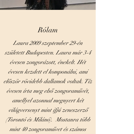
Rólam
Laura 2009 szeptember 29-én
született Budapesten. Laura már 3-4
évesen zongorázott, énekelt. Hét
évesen kezdett el komponálni, ami
először rövidebb dallamok voltak. Tíz
évesen írta meg első zongoraművét,
amellyel azonnal megnyert két
világversenyt mint ifjú zeneszerző
(Torontó és Milánó). Mostanra több
mint 40 zongoraművet és számos