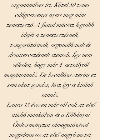
orgonaművet írt. Közel 50 zenei
világversenyt nyert meg mint
zeneszerző. A fiatal művész legtöbb
idejét a zeneszerzésnek,
zongorázásnak, orgonálásnak és
divattervezésnek szenteli. Így nem
véletlen, hogy már 4. osztálytól
magántanuló. De bevallása szerint ez
sem okoz gondot, hisz így is kitűnő
tanuló.
Laura 13 évesen már túl volt az első
stúdió munkákon és a Kőbányai
Önkormányzat támogatásával
megjelentette az első nagylemezét