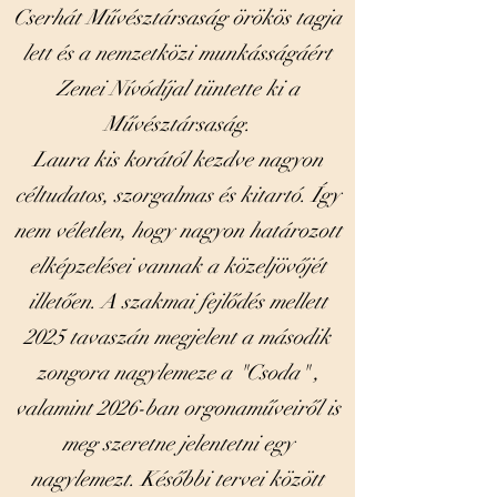
Cserhát Művésztársaság örökös tagja
lett és a nemzetközi munkásságáért
Zenei Nívódíjal tüntette ki a
Művésztársaság.
Laura kis korától kezdve nagyon
céltudatos, szorgalmas és kitartó. Így
nem véletlen, hogy nagyon határozott
elképzelései vannak a közeljövőjét
illetően. A szakmai fejlődés mellett
2025 tavaszán megjelent a második
zongora nagylemeze a "Csoda" ,
valamint 2026-ban orgonaműveiről is
meg szeretne jelentetni egy
nagylemezt. Későbbi tervei között