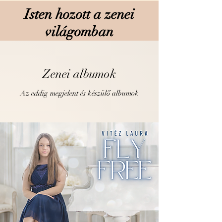
Isten hozott a zenei
világomban
Zenei albumok
Az eddig megjelent és készülő albumok