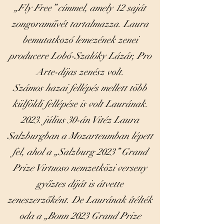
„Fly Free” címmel, amely 12 saját
zongoraművét tartalmazza. Laura
bemutatkozó lemezének zenei
producere Lobó-Szalóky Lázár, Pro
Arte-díjas zenész volt.
Számos hazai fellépés mellett több
külföldi fellépése is volt Laurának.
2023. július 30-án Vitéz Laura
Salzburgban a Mozarteumban lépett
fel, ahol a „Salzburg 2023” Grand
Prize Virtuoso nemzetközi verseny
győztes díját is átvette
zeneszerzőként. De Laurának ítélték
oda a „Bonn 2023 Grand Prize