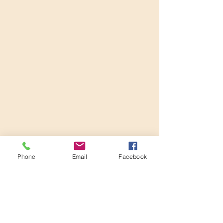
Phone
Email
Facebook
Híreink
A Harmónia Kódja – Ahol
a dallamok összekötik a
lelkeket