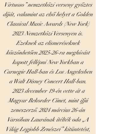
Virtuoso” nemzetközi verseny győztes
díját, valamint az első helyet a Golden
Classical Music Awards (New York)
2023 Nemzetközi Versenyen is.
Ezeknek az elismeréseknek
köszönhetően 2025-26-ra meghívást
kapott fellépni New Yorkban a
Carnegie Hall-ban és Los Angelesben
a Walt Disney Concert Hall-ban.
2023 december 19-én vette át a
Magyar Rekorder Címet, mint ifjú
zeneszerző. 2024 március 26-án
Varsóban Laurának ítélték oda „A
Világ Legjobb Zenészei” kitüntetést,