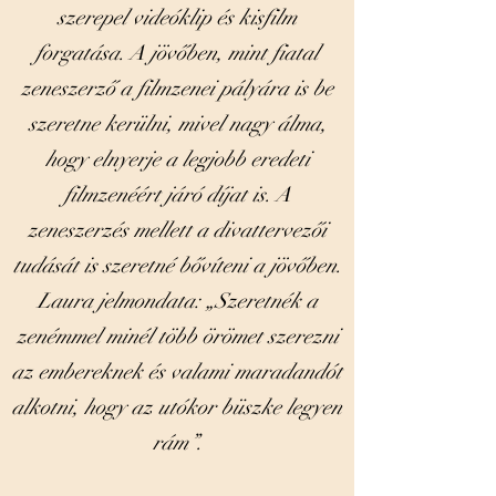
szerepel videóklip és kisfilm
forgatása. A jövőben, mint fiatal
zeneszerző a filmzenei pályára is be
szeretne kerülni, mivel nagy álma,
hogy elnyerje a legjobb eredeti
filmzenéért járó díjat is. A
zeneszerzés mellett a divattervezői
tudását is szeretné bővíteni a jövőben.
Laura jelmondata: „Szeretnék a
zenémmel minél több örömet szerezni
az embereknek és valami maradandót
alkotni, hogy az utókor büszke legyen
rám”.