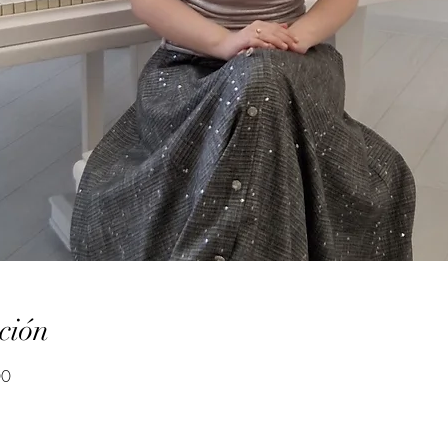
ción
00