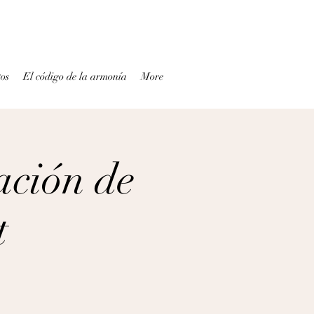
tos
El código de la armonía
More
ación de
t