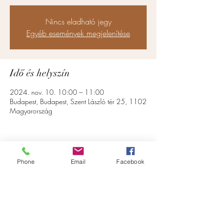
Nincs eladható jegy
Egyéb események megjelenítése
Idő és helyszín
2024. nov. 10. 10:00 – 11:00
Budapest, Budapest, Szent László tér 25, 1102
Magyarország
Phone
Email
Facebook
Esemény megosztása