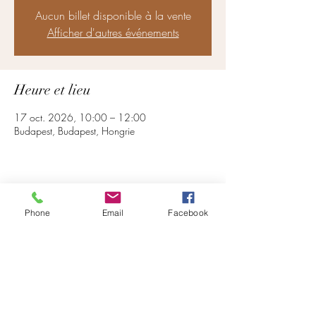
Aucun billet disponible à la vente
Afficher d'autres événements
Heure et lieu
17 oct. 2026, 10:00 – 12:00
Budapest, Budapest, Hongrie
Partager cet événement
Phone
Email
Facebook
S'abonner