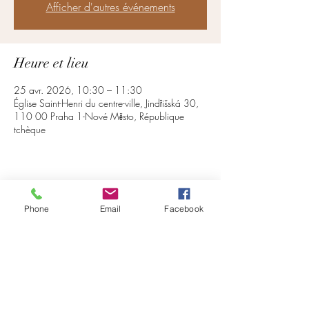
Afficher d'autres événements
Heure et lieu
25 avr. 2026, 10:30 – 11:30
Église Saint-Henri du centre-ville, Jindřišská 30,
110 00 Praha 1-Nové Město, République
tchèque
Partager cet événement
Phone
Email
Facebook
S'abonner