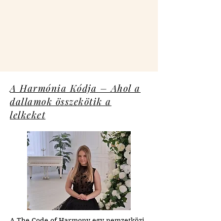
A Harmónia Kódja – Ahol a
dallamok összekötik a
lelkeket
A The Code of Harmony egy nemzetközi 